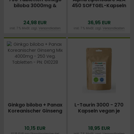
biloba 3000mg &
450 SOFTGEL-Kapseln
Panax Koreanischer
á 250mg ohne
Ginseng 1000mg - PN:
Magnesiumstearat -
24,98 EUR
36,95 EUR
010728
HOCH BIOVERFÜGBAR
inkl. 7 % MwSt. zzgl.
Versandkosten
inkl. 7 % MwSt. zzgl.
Versandkosten
Ginkgo biloba + Panax
L-Taurin 3000 - 270
Koreanischer Ginseng
Kapseln vegan je
Mix 4000mg - 250
1000mg -
Veg. Tabletten - PN:
HOCHDOSIERT - BESTER
10,15 EUR
18,95 EUR
010228
PREIS IM NETZ
10,15 EUR pro Standbodenbeutel
inkl. 7 % MwSt. zzgl.
Versandkosten