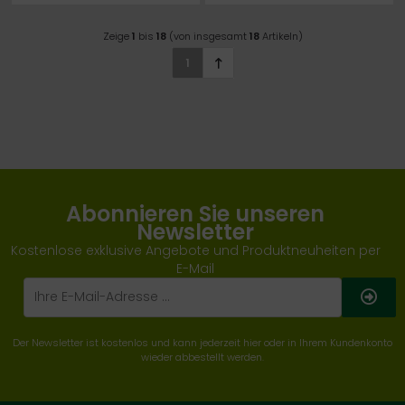
MAGNESIUMSTEARAT
MAGNESIUMSTEARAT
Zeige
1
bis
18
(von insgesamt
18
Artikeln)
1
Abonnieren Sie unseren
Newsletter
Kostenlose exklusive Angebote und Produktneuheiten per
E-Mail
Der Newsletter ist kostenlos und kann jederzeit hier oder in Ihrem Kundenkonto
wieder abbestellt werden.