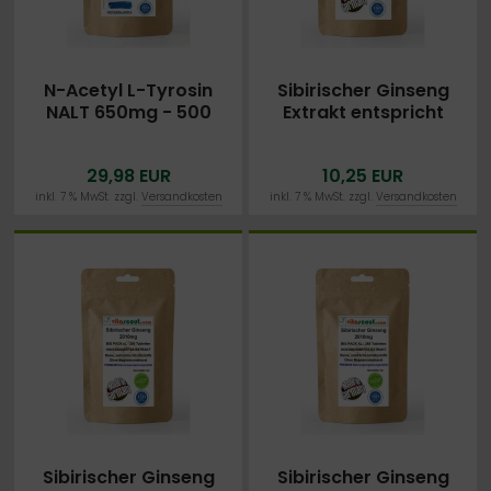
N-Acetyl L-Tyrosin
Sibirischer Ginseng
NALT 650mg - 500
Extrakt entspricht
vegetarische Kapseln
2010mg Pulver PRO
TABLETTE 200
29,98 EUR
10,25 EUR
Tabletten - MADE IN
GERMANY - OHNE
inkl. 7 % MwSt. zzgl.
Versandkosten
inkl. 7 % MwSt. zzgl.
Versandkosten
MAGNESIUMSTEARAT
Sibirischer Ginseng
Sibirischer Ginseng