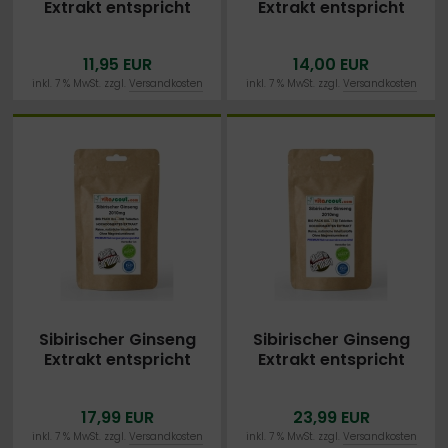
Extrakt entspricht
Extrakt entspricht
2010mg Pulver PRO
2010mg Pulver PRO
TABLETTE 250
TABLETTE 365
11,95 EUR
14,00 EUR
Tabletten - MADE IN
Tabletten - MADE IN
GERMANY - OHNE
GERMANY - OHNE
inkl. 7 % MwSt. zzgl.
Versandkosten
inkl. 7 % MwSt. zzgl.
Versandkosten
MAGNESIUMSTEARAT
MAGNESIUMSTEARAT
Sibirischer Ginseng
Sibirischer Ginseng
Extrakt entspricht
Extrakt entspricht
2010mg Pulver PRO
2010mg Pulver PRO
TABLETTE 500
TABLETTE 730
17,99 EUR
23,99 EUR
Tabletten - MADE IN
Tabletten - MADE IN
GERMANY - OHNE
GERMANY - OHNE
inkl. 7 % MwSt. zzgl.
Versandkosten
inkl. 7 % MwSt. zzgl.
Versandkosten