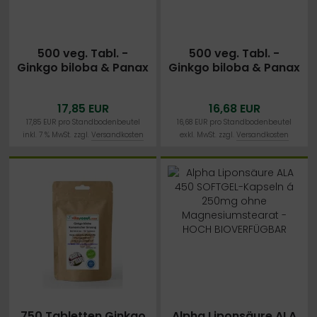
500 veg. Tabl. -
500 veg. Tabl. -
Ginkgo biloba & Panax
Ginkgo biloba & Panax
Koreanischer Ginseng
Koreanischer Ginseng
- Formula-MIX
- Formula-MIX
17,85 EUR
16,68 EUR
4000mg -
4000mg -
HOCHDOSIERT - PN:
HOCHDOSIERT - PN:
17,85 EUR pro Standbodenbeutel
16,68 EUR pro Standbodenbeutel
inkl. 7 % MwSt. zzgl.
Versandkosten
exkl. MwSt. zzgl.
Versandkosten
010528
010528
750 Tabletten Ginkgo
Alpha Liponsäure ALA