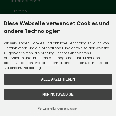
Informationen
Sitemap
Werbepartner
Diese Webseite verwendet Cookies und
Lieferzeit
andere Technologien
Rechnungsdaten
Wir verwenden Cookies und ähnliche Technologien, auch von
Zahlungsmethoden
Drittanbietern, um die ordentliche Funktionsweise der Website
zu gewährleisten, die Nutzung unseres Angebotes zu
analysieren und Ihnen ein bestmögliches Einkaufserlebnis
bieten zu können. Weitere Informationen finden Sie in unserer
Datenschutzerklärung.
ALLE AKZEPTIEREN
NUR NOTWENDIGE
Alle Preise inkl. gesetzl. MwSt. zzgl.
Versandkosten
. Die durchgestrichenen Preise entsprechen
dem bisherigen Preis bei Vitascout.
Einstellungen anpassen
Vitascout © 2026 | Template mit
von
Templatix
mod
ified eCommerce Shopsoftware © 2009-2026