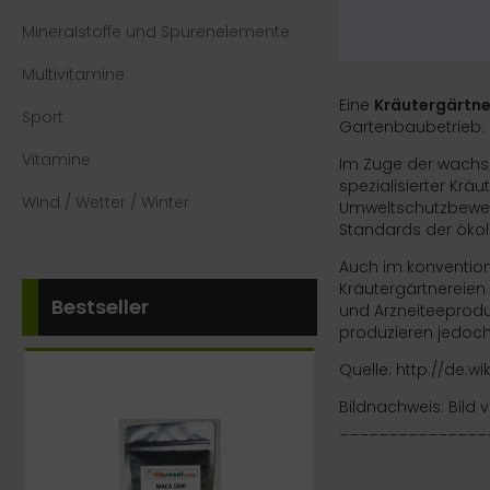
Mineralstoffe und Spurenelemente
Multivitamine
Eine
Kräutergärtne
Sport
Gartenbaubetrieb
.
Vitamine
Im Zuge der wachs
spezialisierter Kr
Wind / Wetter / Winter
Umweltschutzbewegu
Standards der
öko
Auch im
konventio
Kräutergärtnereien
Bestseller
und Arzneiteeprod
produzieren jedoc
Quelle:
http://de.w
Bildnachweis: Bild 
_______________