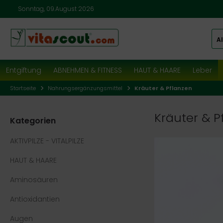
Sonntag, 09.August 2026
Al
Entgiftung
ABNEHMEN & FITNESS
HAUT & HAARE
Leber
Startseite
Nahrungsergänzungsmittel
Kräuter & Pflanzen
Kräuter & P
Kategorien
AKTIVPILZE - VITALPILZE
HAUT & HAARE
Aminosäuren
Antioxidantien
Augen