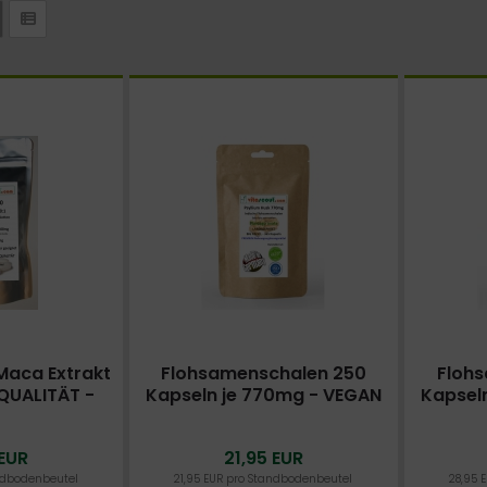
Maca Extrakt
Flohsamenschalen 250
Floh
 QUALITÄT -
Kapseln je 770mg - VEGAN
Kapsel
ACKUNG -
- Psyllium Husk -
- 
PREIS
PREMIUMQUALITÄT SEHR
PREMI
 EUR
21,95 EUR
FEIN VERMAHLEN - BESTPREIS
FEIN VE
ndbodenbeutel
21,95 EUR pro Standbodenbeutel
28,95 