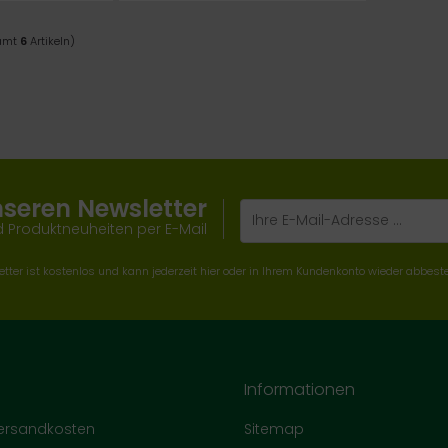
samt
6
Artikeln)
nseren Newsletter
 Produktneuheiten per E-Mail
tter ist kostenlos und kann jederzeit hier oder in Ihrem Kundenkonto wieder abbeste
Informationen
Versandkosten
Sitemap