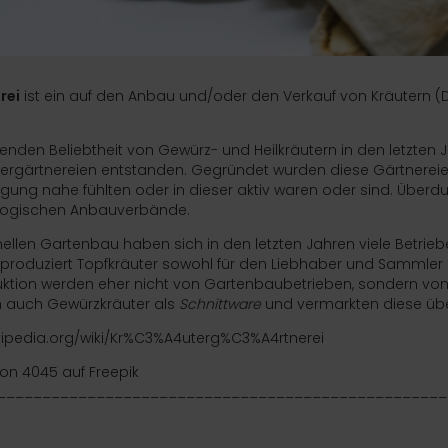
rei
ist ein auf den
Anbau
und/oder den Verkauf von
Kräutern
(D
enden Beliebtheit von
Gewürz
- und
Heilkräutern
in den letzten 
äutergärtnereien entstanden. Gegründet wurden diese Gärtnereie
ng nahe fühlten oder in dieser aktiv waren oder sind. Überdur
logischen
Anbauverbände.
nellen Gartenbau
haben sich in den letzten Jahren viele Betriebe
 produziert
Topfkräuter
sowohl für den Liebhaber und Sammler 
uktion werden eher nicht von Gartenbaubetrieben, sondern vo
h auch Gewürzkräuter als
Schnittware
und vermarkten diese üb
ikipedia.org/wiki/Kr%C3%A4uterg%C3%A4rtnerei
von 4045 auf Freepik
__________________________________________________