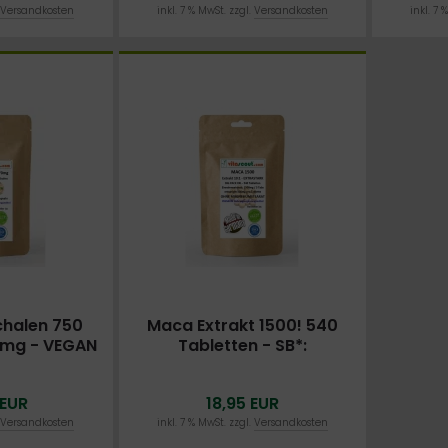
NEU
NEU
.
Versandkosten
inkl. 7 % MwSt. zzgl.
Versandkosten
inkl. 7 
osin NALT
N-Acetyl L-Tyrosin NALT
getarische
650mg - 190 vegetarische
ln
Kapseln
halen 750
Maca Extrakt 1500! 540
UR
15,99 EUR
0mg - VEGAN
Tabletten - SB*:
rsandkosten
inkl. 7 % MwSt. zzgl.
Versandkosten
m Husk -
Testosterone Hormone
ITÄT SEHR
Potenz Muskelaufbau
 EUR
18,95 EUR
 - BESTPREIS
.
Versandkosten
inkl. 7 % MwSt. zzgl.
Versandkosten