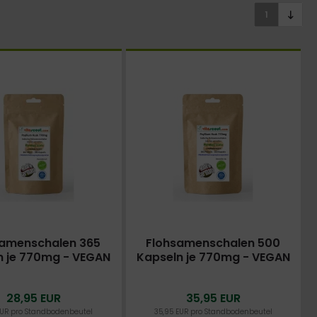
1
samenschalen 365
Flohsamenschalen 500
n je 770mg - VEGAN
Kapseln je 770mg - VEGAN
Psyllium Husk -
- Psyllium Husk -
UMQUALITÄT SEHR
PREMIUMQUALITÄT SEHR
28,95 EUR
35,95 EUR
RMAHLEN - BESTPREIS
FEIN VERMAHLEN - BESTPREIS
EUR pro Standbodenbeutel
35,95 EUR pro Standbodenbeutel