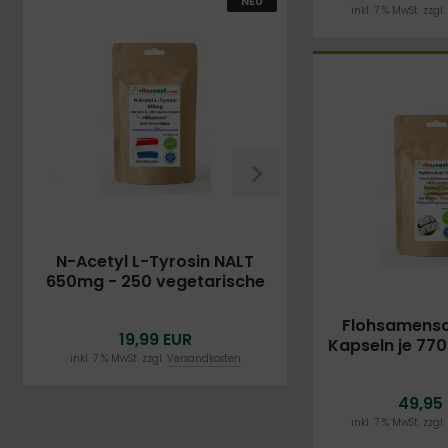
NEU
inkl. 7 % MwSt. zzgl
N-Acetyl L-Tyrosin NALT
N-Acetyl L-Tyr
650mg - 250 vegetarische
650mg - 500 ve
Kapseln
Kapse
Flohsamensc
19,99 EUR
29,98 E
Kapseln je 77
inkl. 7 % MwSt. zzgl.
Versandkosten
inkl. 7 % MwSt. zzgl.
Ve
- Psylliu
PREMIUMQUAL
49,95
FEIN VERMAHLEN
inkl. 7 % MwSt. zzgl