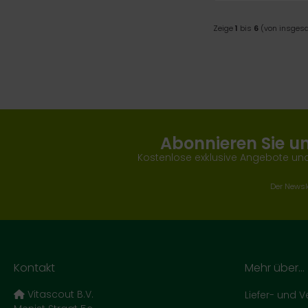
Zeige
1
bis
6
(von insge
Abonnieren Sie u
Kostenlose exklusive Angebote und
Der Newsle
Kontakt
Mehr über...
Vitascout B.V.
Liefer- und 