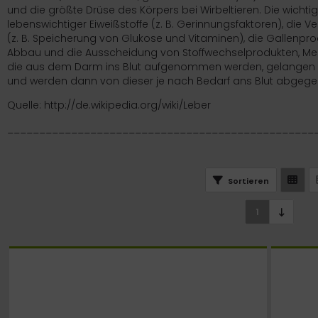
und die größte
Drüse
des Körpers bei
Wirbeltieren
. Die wicht
lebenswichtiger
Eiweißstoffe
(z. B. Gerinnungsfaktoren), die 
ort
(z. B. Speicherung von
Glukose
und
Vitaminen
), die Gallenp
Abbau und die Ausscheidung von Stoffwechselprodukten, Me
tamine
die aus dem
Darm
ins
Blut
aufgenommen werden, gelangen 
und werden dann von dieser je nach Bedarf ans Blut abgegeb
nd / Wetter / Winter
Quelle:
http://de.wikipedia.org/wiki/Leber
________________________________________________
Sortieren
1