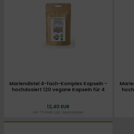
Mariendistel 4-fach-Komplex Kapseln -
Marie
hochdosiert 120 vegane Kapseln für 4
hoch
Monate: Mariendistel, Artischocke,
Mon
Löwenzahn, Desmodium - Leberfunktion
Löwen
12,40 EUR
- 200 mg Silymarin pro Tag
inkl. 7 % MwSt. zzgl.
Versandkosten