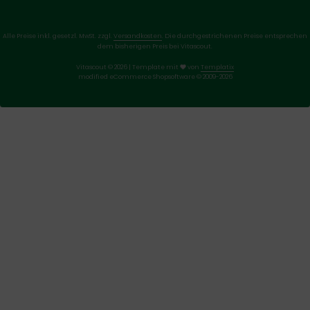
Alle Preise inkl. gesetzl. MwSt. zzgl.
Versandkosten
. Die durchgestrichenen Preise entsprechen
dem bisherigen Preis bei Vitascout.
Vitascout © 2026 | Template mit
von
Templatix
mod
ified eCommerce Shopsoftware © 2009-2026