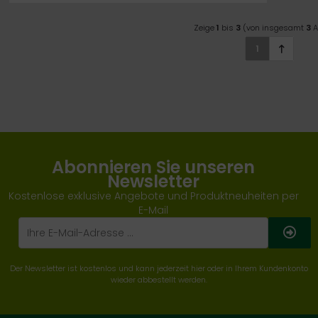
Zeige
1
bis
3
(von insgesamt
3
A
1
Abonnieren Sie unseren
Newsletter
Kostenlose exklusive Angebote und Produktneuheiten per
E-Mail
Der Newsletter ist kostenlos und kann jederzeit hier oder in Ihrem Kundenkonto
wieder abbestellt werden.