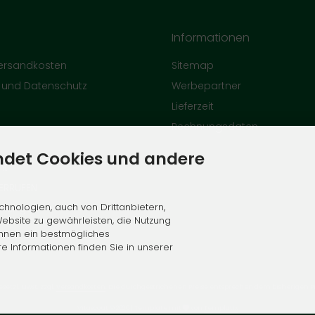
Informationen
Versandkosten
Sitemap
e und Datenschutz
Werbepartner
Lieferzeit
Rechnungsdaten
ndet Cookies und andere
ht
ERRUFEN
hnologien, auch von Drittanbietern,
ellungen
ebsite zu gewährleisten, die Nutzung
Ihnen ein bestmögliches
re Informationen finden Sie in unserer
esetzl. MwSt. zzgl.
Versandkosten
. Die durchgestrichenen Preise entsprechen dem bisherigen Pre
Vitascout © 2026 | Template mit
von
Templatix