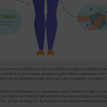
nen Sinne unberührt, frei, rein) wird das biologische Abwehrs
Es entfernt in den Körper eingedrungene
Mikroorganismen
, fre
tem ist ein komplexes Netzwerk aus verschiedenen
Organen
,
Z
iche Unversehrtheit von
Lebewesen
, denn praktisch alle
Organ
g dar: Wenn schädliche Mikroorganismen in den Körper eindring
Pilze
, sowie einzellige (z. B.
Protozoen
wie
Plasmodien
) beziehu