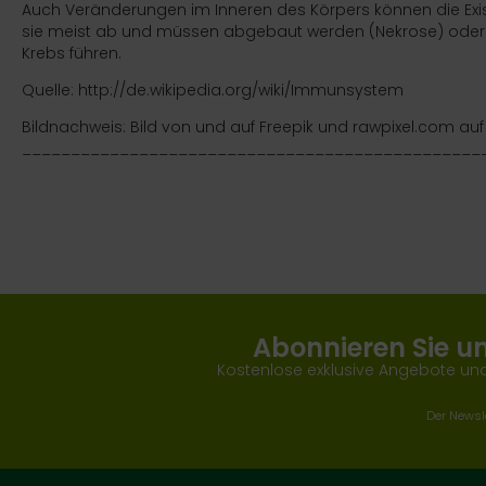
Auch Veränderungen im Inneren des Körpers können die Exis
sie meist ab und müssen abgebaut werden (
Nekrose
) oder
Krebs
führen.
Quelle:
http://de.wikipedia.org/wiki/Immunsystem
Bildnachweis: Bild von und auf Freepik und rawpixel.com auf
_______________________________________________
Abonnieren Sie u
Kostenlose exklusive Angebote und
Der Newsle