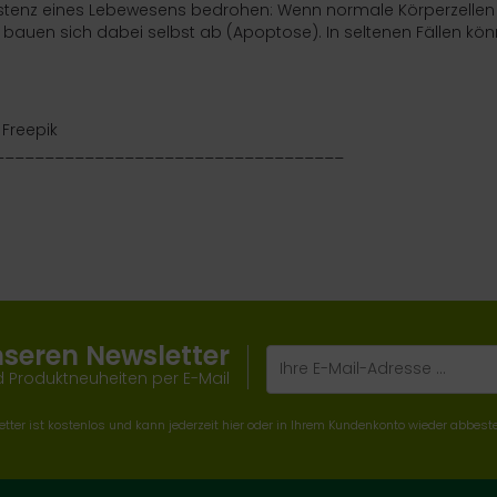
tenz eines Lebewesens bedrohen: Wenn normale Körperzellen im 
 bauen sich dabei selbst ab (
Apoptose
). In seltenen Fällen k
 Freepik
___________________________________
nseren Newsletter
 Produktneuheiten per E-Mail
tter ist kostenlos und kann jederzeit hier oder in Ihrem Kundenkonto wieder abbeste