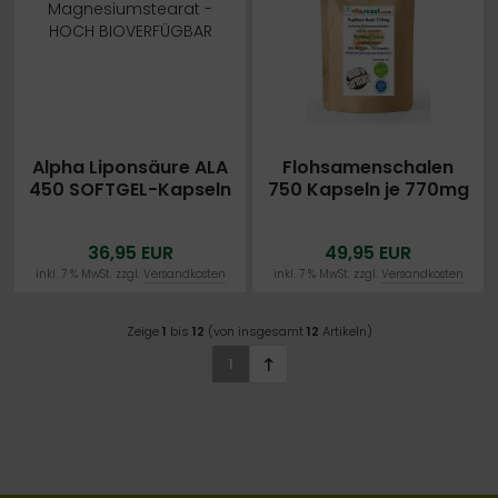
Alpha Liponsäure ALA
Flohsamenschalen
450 SOFTGEL-Kapseln
750 Kapseln je 770mg
á 250mg ohne
- VEGAN - Psyllium
Magnesiumstearat -
Husk -
36,95 EUR
49,95 EUR
HOCH BIOVERFÜGBAR
PREMIUMQUALITÄT
SEHR FEIN VERMAHLEN -
inkl. 7 % MwSt. zzgl.
Versandkosten
inkl. 7 % MwSt. zzgl.
Versandkosten
BESTPREIS
Zeige
1
bis
12
(von insgesamt
12
Artikeln)
1