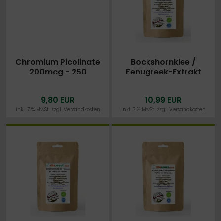
Chromium Picolinate
Bockshornklee /
200mcg - 250
Fenugreek-Extrakt
Tabletten - OHNE
600 + Calcium - 190
MAGNESIUMSTEARAT -
vegane Tabletten
9,80 EUR
10,99 EUR
MADE IN GERMANY
inkl. 7 % MwSt. zzgl.
Versandkosten
inkl. 7 % MwSt. zzgl.
Versandkosten