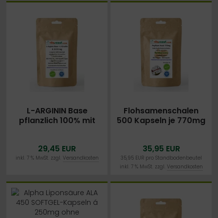
L-ARGININ Base
Flohsamenschalen
pflanzlich 100% mit
500 Kapseln je 770mg
CITRULLIN 6300mg 500
- VEGAN - Psyllium
Kapseln VEGAN -
Husk -
29,45 EUR
35,95 EUR
LABORGEPRÜFT
PREMIUMQUALITÄT
SEHR FEIN VERMAHLEN -
inkl. 7 % MwSt. zzgl.
Versandkosten
35,95 EUR pro Standbodenbeutel
inkl. 7 % MwSt. zzgl.
Versandkosten
BESTPREIS