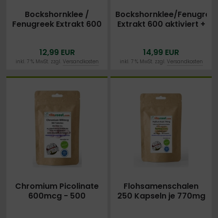
Bockshornklee /
Bockshornklee/Fenugree
Fenugreek Extrakt 600
Extrakt 600 aktiviert +
+ Calcium - 270
Calcium 365 vegane
vegane Tabletten
Tabletten
12,99 EUR
14,99 EUR
inkl. 7 % MwSt. zzgl.
Versandkosten
inkl. 7 % MwSt. zzgl.
Versandkosten
Chromium Picolinate
Flohsamenschalen
600mcg - 500
250 Kapseln je 770mg
Tabletten - OHNE
- VEGAN - Psyllium
MAGNESIUMSTEARAT -
Husk -