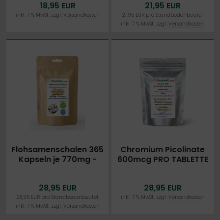
18,95 EUR
21,95 EUR
MADE IN GERMANY
PREMIUMQUALITÄT
SEHR FEIN VERMAHLEN -
inkl. 7 % MwSt. zzgl.
Versandkosten
21,95 EUR pro Standbodenbeutel
inkl. 7 % MwSt. zzgl.
Versandkosten
BESTPREIS
Flohsamenschalen 365
Chromium Picolinate
Kapseln je 770mg -
600mcg PRO TABLETTE
VEGAN - Psyllium Husk
- 1000 Tabletten -
- PREMIUMQUALITÄT
OHNE
28,95 EUR
28,95 EUR
SEHR FEIN VERMAHLEN -
MAGNESIUMSTEARAT -
BESTPREIS
MADE IN GERMANY -
28,95 EUR pro Standbodenbeutel
inkl. 7 % MwSt. zzgl.
Versandkosten
inkl. 7 % MwSt. zzgl.
Versandkosten
ALLERHÖCHSTE
DOSIERUNG