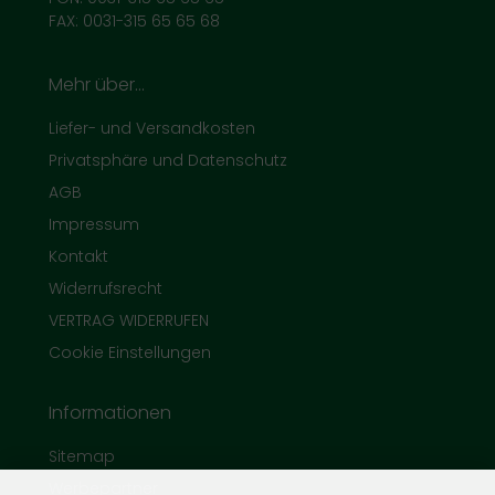
FAX: 0031-315 65 65 68
Mehr über...
Liefer- und Versandkosten
Privatsphäre und Datenschutz
AGB
Impressum
Kontakt
Widerrufsrecht
VERTRAG WIDERRUFEN
Cookie Einstellungen
Informationen
Sitemap
Werbepartner