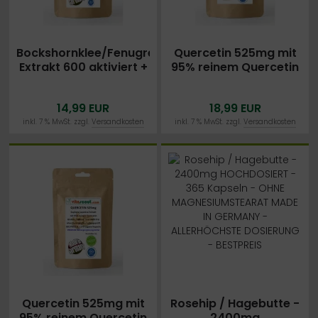
Bockshornklee/Fenugreek-
Quercetin 525mg mit
Extrakt 600 aktiviert +
95% reinem Quercetin
Calcium 365 vegane
- 190 vegane Kapseln
Tabletten
- MADE IN GERMANY -
14,99 EUR
18,99 EUR
ohne Zusatzstoffe -
Laborgeprüft
inkl. 7 % MwSt. zzgl.
Versandkosten
inkl. 7 % MwSt. zzgl.
Versandkosten
Quercetin 525mg mit
Rosehip / Hagebutte -
95% reinem Quercetin
2400mg