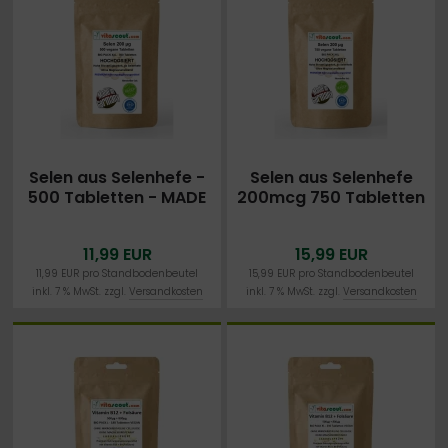
Selen aus Selenhefe -
Selen aus Selenhefe
500 Tabletten - MADE
200mcg 750 Tabletten
IN GERMANY -
OHNE
LABORGEPRÜFT -
MAGNESIUMSTEARAT
11,99 EUR
15,99 EUR
VEGAN
MADE IN GERMANY
11,99 EUR pro Standbodenbeutel
15,99 EUR pro Standbodenbeutel
inkl. 7 % MwSt. zzgl.
Versandkosten
inkl. 7 % MwSt. zzgl.
Versandkosten