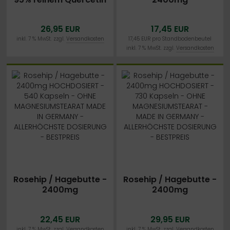
- 270 vegane Kapseln
HOCHDOSIERT - 365
- MADE IN GERMANY -
Kapseln - OHNE
26,95 EUR
17,45 EUR
ohne Zusatzstoffe -
MAGNESIUMSTEARAT
Laborgeprüft
MADE IN GERMANY -
inkl. 7 % MwSt. zzgl.
Versandkosten
17,45 EUR pro Standbodenbeutel
inkl. 7 % MwSt. zzgl.
Versandkosten
ALLERHÖCHSTE
DOSIERUNG -
BESTPREIS
Rosehip / Hagebutte -
Rosehip / Hagebutte -
2400mg
2400mg
HOCHDOSIERT - 540
HOCHDOSIERT - 730
Kapseln - OHNE
Kapseln - OHNE
22,45 EUR
29,95 EUR
MAGNESIUMSTEARAT
MAGNESIUMSTEARAT -
inkl. 7 % MwSt. zzgl.
Versandkosten
inkl. 7 % MwSt. zzgl.
Versandkosten