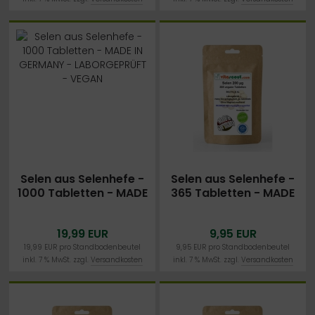
MADE IN GERMANY -
MADE IN GERMANY -
ALLERHÖCHSTE
ALLERHÖCHSTE
DOSIERUNG -
DOSIERUNG -
BESTPREIS
BESTPREIS
Selen aus Selenhefe -
Selen aus Selenhefe -
1000 Tabletten - MADE
365 Tabletten - MADE
IN GERMANY -
IN GERMANY -
LABORGEPRÜFT -
LABORGEPRÜFT -
19,99 EUR
9,95 EUR
VEGAN
VEGAN
19,99 EUR pro Standbodenbeutel
9,95 EUR pro Standbodenbeutel
inkl. 7 % MwSt. zzgl.
Versandkosten
inkl. 7 % MwSt. zzgl.
Versandkosten