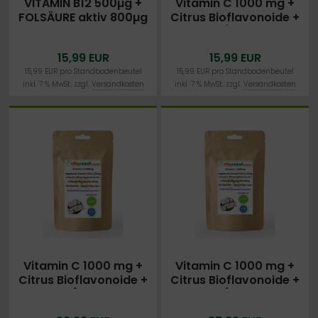
VITAMIN B12 500µg +
Vitamin C 1000 mg +
FOLSÄURE aktiv 800µg
Citrus Bioflavonoide +
mcg - 365 vegane
Rosehips/Hagebutte -
Tabletten - Vitamin B9
270 vegane Tabletten
15,99 EUR
15,99 EUR
15,99 EUR pro Standbodenbeutel
15,99 EUR pro Standbodenbeutel
inkl. 7 % MwSt. zzgl.
Versandkosten
inkl. 7 % MwSt. zzgl.
Versandkosten
Vitamin C 1000 mg +
Vitamin C 1000 mg +
Citrus Bioflavonoide +
Citrus Bioflavonoide +
Rosehips/Hagebutte -
Rosehips/Hagebutte -
540 vegane Tabletten
720 vegane Tabletten