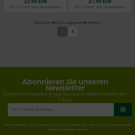
23,99 EUR
27,99 EUR
inkl. 7 % MwSt. zzgl.
Versandkosten
inkl. 7 % MwSt. zzgl.
Versandkosten
Zeige
1
bis
18
(von insgesamt
18
Artikeln)
1
Abonnieren Sie unseren
Newsletter
Kostenlose exklusive Angebote und Produktneuheiten per
E-Mail
Der Newsletter ist kostenlos und kann jederzeit hier oder in Ihrem Kundenkonto
wieder abbestellt werden.