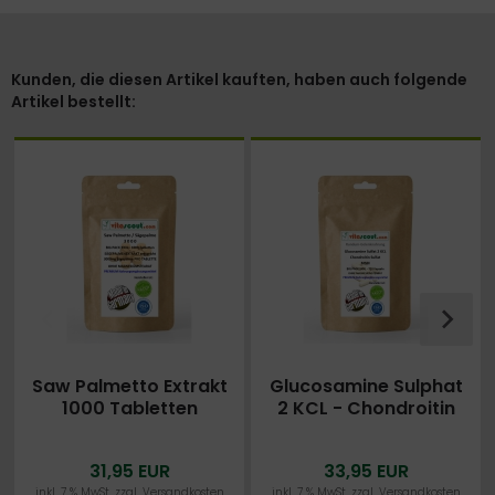
Kunden, die diesen Artikel kauften, haben auch folgende
Artikel bestellt:
Saw Palmetto Extrakt
Glucosamine Sulphat
1000 Tabletten
2 KCL - Chondroitin
Sägepalme 3000
Sulphat - MSM - 720
HOCHDOSIERT MADE IN
Kapseln
31,95 EUR
33,95 EUR
GERMANY - OHNE
inkl. 7 % MwSt. zzgl.
Versandkosten
inkl. 7 % MwSt. zzgl.
Versandkosten