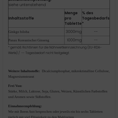
siehe untenstehend
Menge
% des
Inhaltsstoffe
pro
Tagesbedarfs
Tablette
*
3000mg
--
Ginkgo biloba
1000mg
--
Panax Koreanischer Ginseng
* gemäß
Richtlinien für die Nährwertkennzeichnung (EU-RDA-
Werte) / -- Tagesbedarf nicht festgelegt.
W
eitere Inhaltsstoffe:
Dicalciumphosphat, mikrokristalline
Cellulose
,
Magnesiumstearat
Frei Von:
Stärke, Milch, Laktose, Soja, Gluten, Weizen, Künstlichen Farbstoffen
und Aromen sowie Süßstoffen.
Einnahmeempfehlung:
Wie mit Ihrem Arzt besprochen oder jeweils ein bis sechs Tabletten
täglich mit viel Flüssigkeit zu den Mahlzeiten.