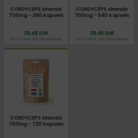
CORDYCEPS sinensis
CORDYCEPS sinensis
700mg - 360 Kapseln
700mg - 540 Kapseln
- vegan - Pilzpulver
- vegan - Pilzpulver
aus dem Mycel -
aus dem Mycel -
28,45 EUR
38,46 EUR
Vitalpilz - Nachhaltige
Vitalpilz - Nachhaltige
Qualität in
Qualität in
inkl. 7 % MwSt. zzgl.
Versandkosten
inkl. 7 % MwSt. zzgl.
Versandkosten
DEUTSCHLAND
DEUTSCHLAND
LABORGEPRÜFT
LABORGEPRÜFT
CORDYCEPS sinensis
700mg - 720 Kapseln
- vegan - Pilzpulver
aus dem Mycel -