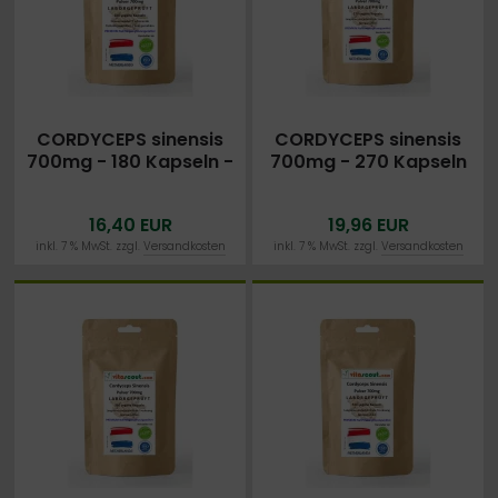
CORDYCEPS sinensis
CORDYCEPS sinensis
700mg - 180 Kapseln -
700mg - 270 Kapseln
vegan - Pilzpulver aus
- vegan - Pilzpulver
dem Mycel - Vitalpilz -
aus dem Mycel -
16,40 EUR
19,96 EUR
Nachhaltige Qualität in
Vitalpilz - Nachhaltige
DEUTSCHLAND
Qualität in
inkl. 7 % MwSt. zzgl.
Versandkosten
inkl. 7 % MwSt. zzgl.
Versandkosten
LABORGEPRÜFT
DEUTSCHLAND
LABORGEPRÜFT