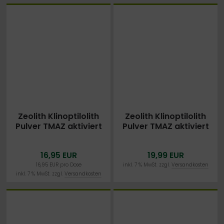
Zeolith Klinoptilolith
Zeolith Klinoptilolith
Pulver TMAZ aktiviert
Pulver TMAZ aktiviert
1000g VITASCOUT®
1500g VITASCOUT®
DETOX - EXTRA FEIN Ø
DETOX - EXTRA FEIN Ø
16,95 EUR
19,99 EUR
25µm Zeolithpulver
25µm Zeolithpulver
Mineralerde 1,0kg
Mineralerde 1,5kg
16,95 EUR pro Dose
inkl. 7 % MwSt. zzgl.
Versandkosten
inkl. 7 % MwSt. zzgl.
Versandkosten