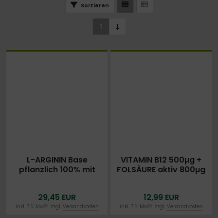
Sortieren
1
L-ARGININ Base
VITAMIN B12 500µg +
pflanzlich 100% mit
FOLSÄURE aktiv 800µg
CITRULLIN 6300mg 500
mcg - 250 vegane
Kapseln VEGAN -
Tabletten - Vitamin B9
29,45 EUR
12,99 EUR
LABORGEPRÜFT
inkl. 7 % MwSt. zzgl.
Versandkosten
inkl. 7 % MwSt. zzgl.
Versandkosten