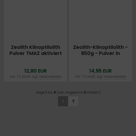
Zeolith Klinoptilolith
Zeolith-Klinoptilolith -
Pulver TMAZ aktiviert
850g - Pulver in
500g VITASCOUT®
Premiumqualität
DETOX - EXTRA FEIN Ø
12,80 EUR
14,95 EUR
25µm Zeolithpulver
Mineralerde 0,5kg
inkl. 7 % MwSt. zzgl.
Versandkosten
inkl. 7 % MwSt. zzgl.
Versandkosten
Zeige
1
bis
6
(von insgesamt
6
Artikeln)
1