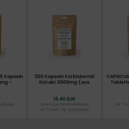
65 Kapseln
250 Kapseln Kürbiskernöl
CAPSICUM
0mg -
Extrakt 3000mg (aus
Tablett
TER PREIS
300mg Extrakt 10:1) -
Cayenne-P
HOCHDOSIERT! - PN: 10242
R
16,40 EUR
andkosten
16,40 EUR pro Standbodenbeutel
inkl. 7 % 
inkl. 7 % MwSt. zzgl.
Versandkosten