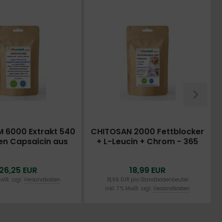
 6000 Extrakt 540
CHITOSAN 2000 Fettblocker
en Capsaicin aus
+ L-Leucin + Chrom - 365
feffer Extrakt 8:1
Tabletten - Einzigartige
Formel
26,25 EUR
18,99 EUR
MwSt. zzgl.
Versandkosten
18,99 EUR pro Standbodenbeutel
inkl. 7 % MwSt. zzgl.
Versandkosten