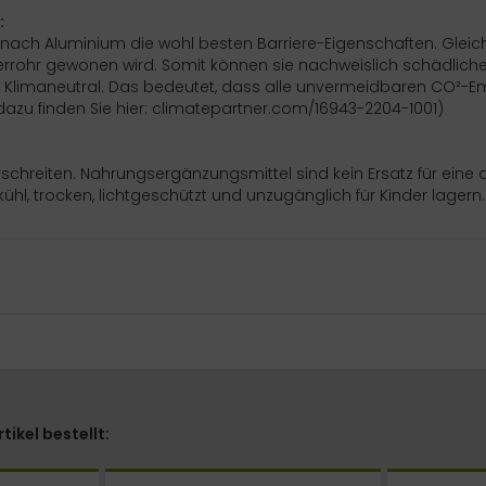
:
 nach Aluminium die wohl besten Barriere-Eigenschaften. Gleichz
kerrohr gewonen wird. Somit können sie nachweislich schädlich
n Klimaneutral. Das bedeutet, dass alle unvermeidbaren CO²-E
azu finden Sie hier: climatepartner.com/16943-2204-1001)
schreiten. Nahrungs­ergänzungsmittel sind kein Ersatz für ei
l, trocken, lichtgeschützt und unzugäng­lich für Kinder lagern.
ikel bestellt: