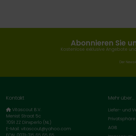
Abonnieren Sie u
Kostenlose exklusive Angebote und
Der Newsle
Kontakt
Mehr über...
Vitascout B.V.
Liefer- und 
Menist Straat 5c
Privatsphär
7091 ZZ Dinxperlo (NL)
AGB
E-Mail: vitascout@yahoo.com
FON: 0031-315 65 65 65