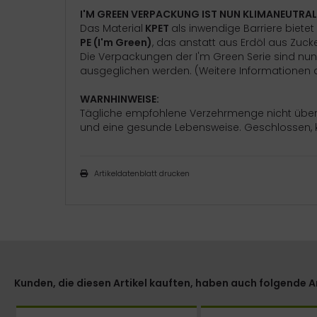
I'M GREEN VERPACKUNG IST NUN KLIMANEUTRAL
Das Material
KPET
als inwendige Barriere bietet
PE (I'm Green)
, das anstatt aus Erdöl aus Zuc
Die Verpackungen der I'm Green Serie sind nu
ausgeglichen werden. (Weitere Informationen d
WARNHINWEISE:
Tägliche empfoh­lene Verzehrmenge nicht über
und eine gesunde Lebensweise. Geschlossen, küh
Artikeldatenblatt drucken
Kunden, die diesen Artikel kauften, haben auch folgende Art