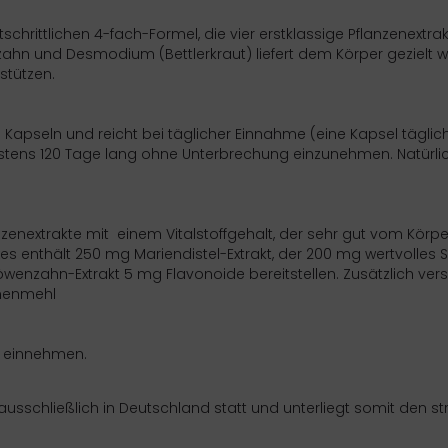
schrittlichen 4-fach-Formel, die vier erstklassige Pflanzenextra
zahn und Desmodium (Bettlerkraut) liefert dem Körper gezielt w
rstützen.
Kapseln und reicht bei täglicher Einnahme (eine Kapsel täglich
estens 120 Tage lang ohne Unterbrechung einzunehmen. Natürl
anzenextrakte mit einem Vitalstoffgehalt, der sehr gut vom Kö
enthält 250 mg Mariendistel-Extrakt, der 200 mg wertvolles Sil
öwenzahn-Extrakt 5 mg Flavonoide bereitstellen. Zusätzlich v
amenmehl
t einnehmen.
ausschließlich in Deutschland statt und unterliegt somit den st