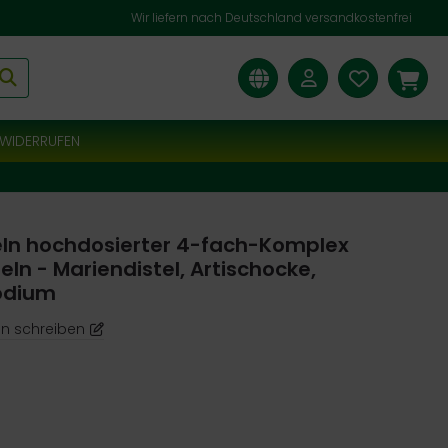
Wir liefern nach Deutschland versandkostenfrei
WIDERRUFEN
eln hochdosierter 4-fach-Komplex
ln - Mariendistel, Artischocke,
odium
n schreiben