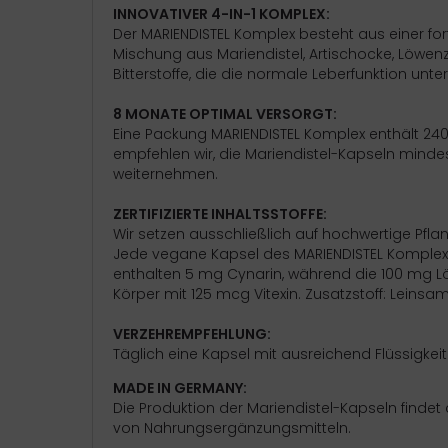
INNOVATIVER 4-IN-1 KOMPLEX:
Der MARIENDISTEL Komplex besteht aus einer fort
ort
Mischung aus Mariendistel, Artischocke, Löwen
Bitterstoffe, die die normale Leberfunktion unte
tamine
8 MONATE OPTIMAL VERSORGT:
nd / Wetter / Winter
Eine Packung MARIENDISTEL Komplex enthält 240 
empfehlen wir, die Mariendistel-Kapseln mind
weiternehmen.
ZERTIFIZIERTE INHALTSSTOFFE:
Wir setzen ausschließlich auf hochwertige Pfl
Jede vegane Kapsel des MARIENDISTEL Komplexes 
enthalten 5 mg Cynarin, während die 100 mg L
Körper mit 125 mcg Vitexin. Zusatzstoff: Leins
VERZEHREMPFEHLUNG:
Täglich eine Kapsel mit ausreichend Flüssigkei
MADE IN GERMANY:
Die Produktion der Mariendistel-Kapseln findet 
von Nahrungsergänzungsmitteln.