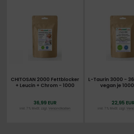
CHITOSAN 2000 Fettblocker
L-Taurin 3000 - 3
+ Leucin + Chrom - 1000
vegan je 100
Tabletten - Einzigartige
HOCHDOSIERT - BES
Formel
IM NETZ
36,99 EUR
22,95 EU
inkl. 7 % MwSt. zzgl.
Versandkosten
inkl. 7 % MwSt. zzgl.
Vers