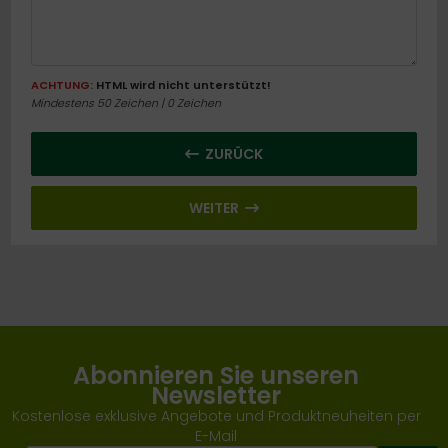
ort
tamine
ACHTUNG:
HTML wird nicht unterstützt!
Mindestens 50 Zeichen |
0
Zeichen
nd / Wetter / Winter
ZURÜCK
WEITER
Abonnieren Sie unseren
Newsletter
Kostenlose exklusive Angebote und Produktneuheiten per
E-Mail