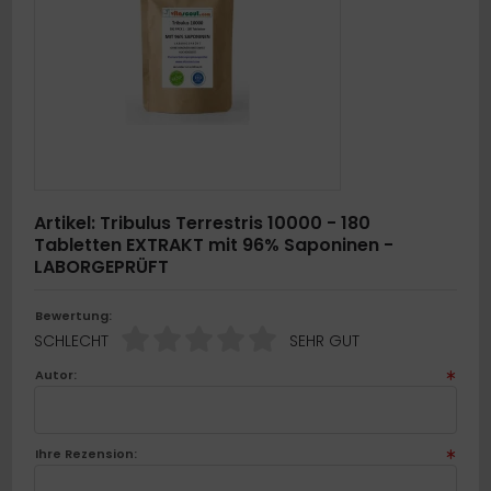
ÄT / Gewichtskontrolle
tgiftung / Entschlackung
auenthemen
hirn / Gedächtnis / Konzentration
lenke / Knochen
Artikel: Tribulus Terrestris 10000 - 180
Tabletten EXTRAKT mit 96% Saponinen -
mmunsystem
LABORGEPRÜFT
äuter & Pflanzen
Bewertung:
SCHLECHT
SEHR GUT
ber
Autor:
ännerthemen
neralstoffe und Spurenelemente
Ihre Rezension:
ltivitamine