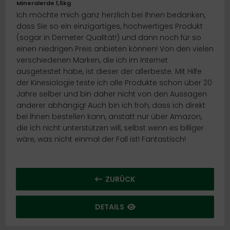
Mineralerde 1,5kg
Ich möchte mich ganz herzlich bei Ihnen bedanken,
ort
dass Sie so ein einzigartiges, hochwertiges Produkt
(sogar in Demeter Qualität!) und dann noch für so
tamine
einen niedrigen Preis anbieten können! Von den vielen
verschiedenen Marken, die ich im Internet
nd / Wetter / Winter
ausgetestet habe, ist dieser der allerbeste. Mit Hilfe
der Kinesiologie teste ich alle Produkte schon über 20
Jahre selber und bin daher nicht von den Aussagen
anderer abhängig! Auch bin ich froh, dass ich direkt
bei Ihnen bestellen kann, anstatt nur über Amazon,
die ich nicht unterstützen will, selbst wenn es billiger
wäre, was nicht einmal der Fall ist! Fantastisch!
ZURÜCK
DETAILS