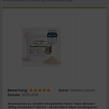
Informationen zur Echtheit der Kundenbewertungen
ÄT / Gewichtskontrolle
tgiftung / Entschlackung
auenthemen
hirn / Gedächtnis / Konzentration
lenke / Knochen
mmunsystem
äuter & Pflanzen
ber
ännerthemen
Bewertung:
|
Autor:
Marlies Lersch
|
Datum:
18.05.2018
neralstoffe und Spurenelemente
Rezensionen zu: Zeolith Klinoptilolith Pulver TMAZ aktiviert
1500g VITASCOUT® DETOX - EXTRA FEIN Ø 25µm Zeolithpulver
ltivitamine