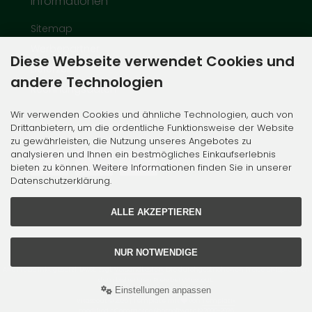
Informationen
Sitemap
Werbepartner
Diese Webseite verwendet Cookies und
Lieferzeit
andere Technologien
Rechnungsdaten
Wir verwenden Cookies und ähnliche Technologien, auch von
Zahlungsmethoden
Drittanbietern, um die ordentliche Funktionsweise der Website
zu gewährleisten, die Nutzung unseres Angebotes zu
analysieren und Ihnen ein bestmögliches Einkaufserlebnis
bieten zu können. Weitere Informationen finden Sie in unserer
Datenschutzerklärung.
ALLE AKZEPTIEREN
NUR NOTWENDIGE
Alle Preise inkl. gesetzl. MwSt. zzgl.
Versandkosten
. Die durchgestrichenen Preise entsprechen
dem bisherigen Preis bei Vitascout.
Einstellungen anpassen
Vitascout © 2026 | Template mit
von
Templatix
mod
ified eCommerce Shopsoftware © 2009-2026