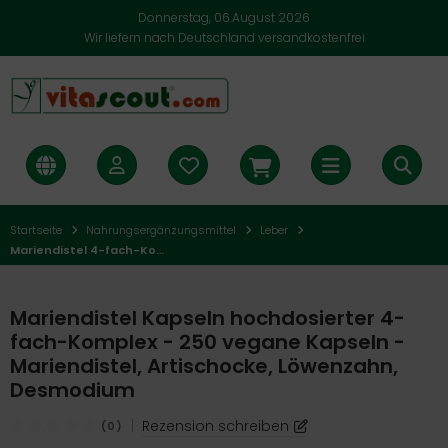
Donnerstag, 06.August 2026
Wir liefern nach Deutschland versandkostenfrei
Startseite
Nahrungsergänzungsmittel
Leber
Mariendistel 4-fach-Komplex Kapseln - hochdosiert 250 vegane Kapseln für 8 Monate: Mariendistel, Artischocke, Löwenzahn, Desmodium - Leberfunktion - 200 mg Silymarin pro Tag
Mariendistel Kapseln hochdosierter 4-
fach-Komplex - 250 vegane Kapseln -
Mariendistel, Artischocke, Löwenzahn,
Desmodium
|
Rezension schreiben
(0)