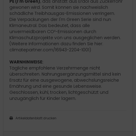
PE (I'm Green)
, das anstatt aus Erdöl aus Zuckerrohr
gewonen wird. Somit können sie nachweislich
schädliche Treibhausgas-Emissionen verringern.
Die Verpackungen der I'm Green Serie sind nun
Klimaneutral. Das bedeutet, dass alle
unvermeidbaren CO²-Emissionen durch
Klimaschutzprojekte von uns ausgeglichen werden.
(Weitere Informationen dazu finden Sie hier:
climatepartner.com/16943-2204-1001)
WARNHINWEISE:
Tägliche empfoh­lene Verzehrmenge nicht
überschreiten. Nahrungs­ergänzungsmittel sind kein
Ersatz für eine ausgewogene, abwechslungsreiche
Ernährung und eine gesunde Lebensweise.
Geschlossen, kühl, trocken, lichtgeschützt und
unzugäng­lich für Kinder lagern.
Artikeldatenblatt drucken