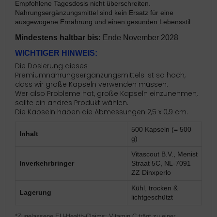
Empfohlene Tagesdosis nicht überschreiten.
Nahrungsergänzungsmittel sind kein Ersatz für eine
ausgewogene Ernährung und einen gesunden Lebensstil.
Mindestens haltbar bis:
Ende November 2028
WICHTIGER HINWEIS:
Die Dosierung dieses
Premiumnahrungsergänzungsmittels ist so hoch,
dass wir große Kapseln verwenden müssen.
Wer also Probleme hat, große Kapseln einzunehmen,
sollte ein andres Produkt wählen.
Die Kapseln haben die Abmessungen 2,5 x 0,9 cm.
500 Kapseln (= 500
Inhalt
g)
Vitascout B.V., Menist
Inverkehrbringer
Straat 5C, NL-7091
ZZ Dinxperlo
Kühl, trocken &
Lagerung
lichtgeschützt
*Zugelassene EU-Health-Claims: Vitamin C trägt zu einer