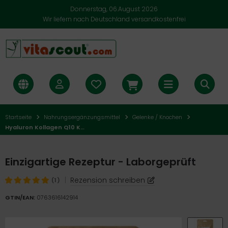
Donnerstag, 06.August 2026
Wir liefern nach Deutschland versandkostenfrei
Startseite
Nahrungsergänzungsmittel
Gelenke / Knochen
Hyaluron Kollagen Q10 Komplex 500 Kapseln – Vitamin C, Biotin Zink Selen Mangan
Einzigartige Rezeptur - Laborgeprüft
|
Rezension schreiben
(1)
GTIN/EAN:
0763616142914