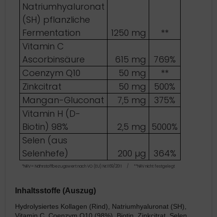
Natriumhyaluronat
(SH) pflanzliche
Fermentation
1250 mg
**
Vitamin C
Ascorbinsäure
615 mg
769%
Coenzym Q10
50 mg
**
Zinkcitrat
50 mg
500%
Mangan-Gluconat
7,5 mg
375%
Vitamin H (D-
Biotin) 98%
2,5 mg
5000%
Selen (aus
Selenhefe)
200 µg
364%
*NRV= Nährstoffbezugswert
nach VO (EU) Nr.1169/2011 /
**NRV nicht festgelegt
Inhaltsstoffe (Auszug)
Hydrolysiertes Kollagen (Rind), Natriumhyaluronat (SH),
Vitamin C, Coenzym Q10 (98%), Biotin, Zinkcitrat, Selen