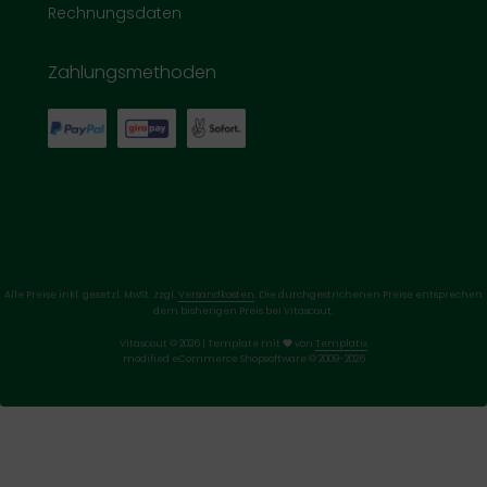
Rechnungsdaten
Zahlungsmethoden
Alle Preise inkl. gesetzl. MwSt. zzgl.
Versandkosten
. Die durchgestrichenen Preise entsprechen
dem bisherigen Preis bei Vitascout.
Vitascout © 2026 | Template mit
von
Templatix
mod
ified eCommerce Shopsoftware © 2009-2026