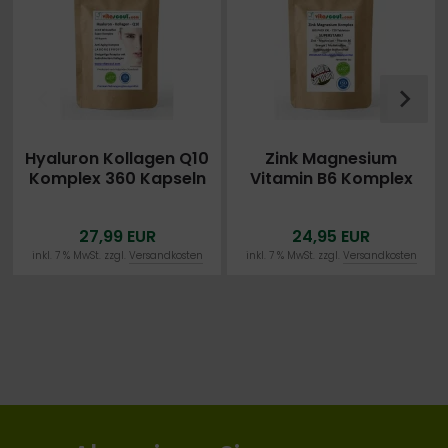
Hyaluron Kollagen Q10
Zink Magnesium
Komplex 360 Kapseln
Vitamin B6 Komplex
– mit Vitamin C, Biotin
720 Tabletten - MADE
Zink Selen Mangan
IN GERMANY -
27,99 EUR
24,95 EUR
LABORGEPRÜFT -
früher ZMA
inkl. 7 % MwSt. zzgl.
Versandkosten
inkl. 7 % MwSt. zzgl.
Versandkosten