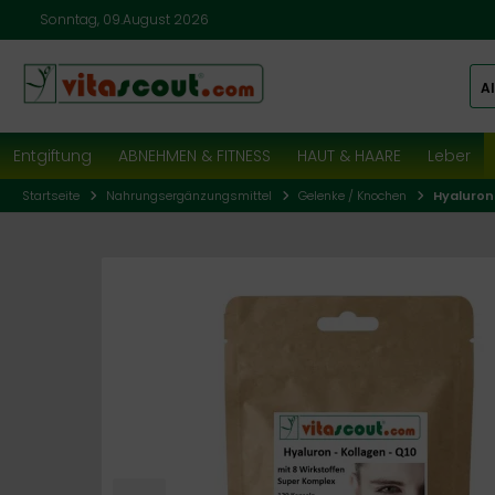
Sonntag, 09.August 2026
Al
Entgiftung
ABNEHMEN & FITNESS
HAUT & HAARE
Leber
Startseite
Nahrungsergänzungsmittel
Gelenke / Knochen