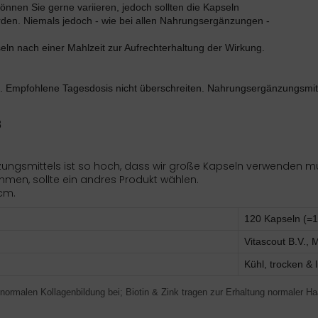
können Sie gerne variieren, jedoch sollten die Kapseln
n. Niemals jedoch - wie bei allen Nahrungsergänzungen -
ln nach einer Mahlzeit zur Aufrechterhaltung der Wirkung.
et. Empfohlene Tagesdosis nicht überschreiten. Nahrungsergänzungsmit
8
ngsmittels ist so hoch, dass wir große Kapseln verwenden m
men, sollte ein andres Produkt wählen.
cm.
120 Kapseln (=1
Vitascout B.V., 
Kühl, trocken & 
normalen Kollagenbildung bei; Biotin & Zink tragen zur Erhaltung normaler Ha