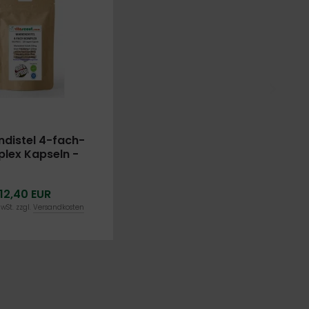
ndistel 4-fach-
lex Kapseln -
siert 120 vegane
n für 4 Monate:
12,40 EUR
stel, Artischocke,
hn, Desmodium -
MwSt. zzgl.
Versandkosten
unktion - 200 mg
marin pro Tag