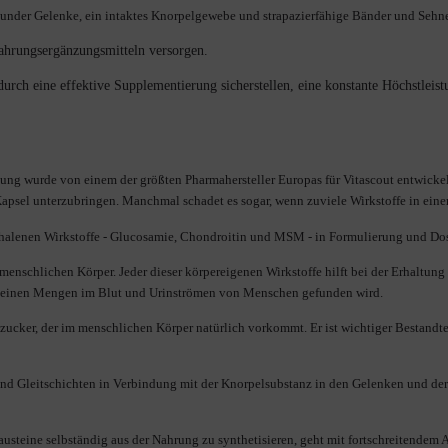
esunder Gelenke, ein intaktes Knorpelgewebe und strapazierfähige Bänder und Sehn
n Nahrungsergänzungsmitteln versorgen.
urch eine effektive Supplementierung sicherstellen, eine konstante Höchstleis
ng wurde von einem der größten Pharmahersteller Europas für Vitascout entwickelt
 Kapsel unterzubringen. Manchmal schadet es sogar, wenn zuviele Wirkstoffe in ein
thalenen Wirkstoffe - Glucosamie, Chondroitin und MSM - in Formulierung und Dos
m menschlichen Körper. Jeder dieser körpereigenen Wirkstoffe hilft bei der Erhalt
 kleinen Mengen im Blut und Urinströmen von Menschen gefunden wird.
ucker, der im menschlichen Körper natürlich vorkommt. Er ist wichtiger Bestandtei
und Gleitschichten in Verbindung mit der Knorpelsubstanz in den Gelenken und de
usteine selbständig aus der Nahrung zu synthetisieren, geht mit fortschreitendem A