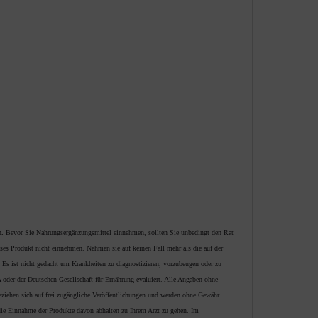
n
.
Bevor Sie Nahrungsergänzungsmittel einnehmen, sollten Sie unbedingt den Rat
ses Produkt nicht einnehmen. Nehmen sie auf keinen Fall mehr als die auf der
Es ist nicht gedacht um Krankheiten zu diagnostizieren, vorzubeugen oder zu
 oder der Deutschen Gesellschaft für Ernährung evaluiert. Alle Angaben ohne
ziehen sich auf frei zugängliche Veröffentlichungen und werden ohne Gewähr
 die Einnahme der Produkte davon abhalten zu Ihrem Arzt zu gehen. Im