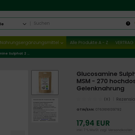
le
Nahrungsergänzungsmittel
Alle Produkte A - Z
VERTRAG 
Glucosamine Sulphat 2 KCL - Chondroitin Sulphat - MSM - 270 hochdosierte Kapseln - Rundum-Gelenknahrung
Glucosamine Sulpha
MSM - 270 hochdos
Gelenknahrung
|
Rezensio
(0)
GTIN/EAN:
0763616139792
17,94 EUR
inkl. 7 % MwSt. zzgl.
Versandkosten