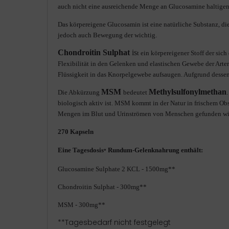
auch nicht eine ausreichende Menge an Glucosamine haltigen 
Das körpereigene Glucosamin ist eine natürliche Substanz, die
jedoch auch Bewegung der wichtig.
Chondroitin Sulphat
is
t ein körpereigener Stoff der si
Flexibilität in den Gelenken und elastischen Gewebe der Arte
Flüssigkeit in das Knorpelgewebe aufsaugen. Aufgrund dessen 
MSM
Methylsulfonylmethan
Die Abkürzung
bedeutet
biologisch aktiv ist. MSM kommt in der Natur in frischem Ob
Mengen im Blut und Urinströmen von Menschen gefunden wi
270 Kapseln
Eine Tagesdosis
Rundum-Gelenknahrung enthält:
*
Glucosamine Sulphate 2 KCL - 1500mg**
Chondroitin Sulphat - 300mg**
MSM - 300mg**
**Tagesbedarf nicht festgelegt