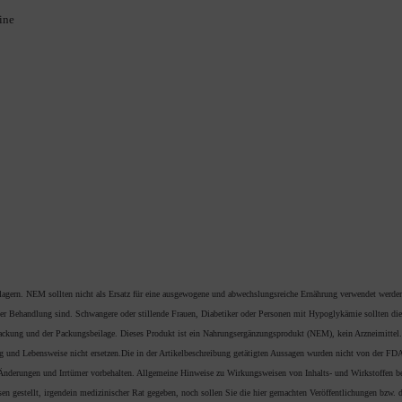
ine
 lagern. NEM sollten nicht als Ersatz für eine ausgewogene und abwechslungsreiche Ernährung verwendet werde
er Behandlung sind. Schwangere oder stillende Frauen, Diabetiker oder Personen mit Hypoglykämie sollten die
ackung und der Packungsbeilage. Dieses Produkt ist ein Nahrungsergänzungsprodukt (NEM), kein Arzneimittel. 
 und Lebensweise nicht ersetzen.
Die in der Artikelbeschreibung getätigten Aussagen wurden nicht von der FDA
 Änderungen und Irrtümer vorbehalten. Allgemeine Hinweise zu Wirkungsweisen von Inhalts- und Wirkstoffen be
en gestellt, irgendein medizinischer Rat gegeben, noch sollen Sie die hier gemachten Veröffentlichungen bzw.