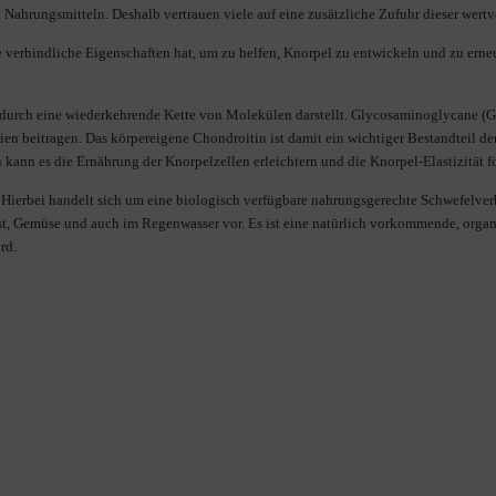
Nahrungsmitteln. Deshalb vertrauen viele auf eine zusätzliche Zufuhr dieser wert
 verbindliche Eigenschaften hat, um zu helfen, Knorpel zu entwickeln und zu erneue
ch durch eine wiederkehrende Kette von Molekülen darstellt. Glycosaminoglycane (G
rien beitragen. Das körpereigene Chondroitin
ist damit ein wichtiger Bestandteil 
kann es die Ernährung der Knorpelzellen erleichtern und die Knorpel-Elastizität f
. Hierbei handelt sich um eine biologisch verfügbare nahrungsgerechte Schwefelv
st, Gemüse und auch im Regenwasser vor. Es ist eine natürlich vorkommende, organ
rd.