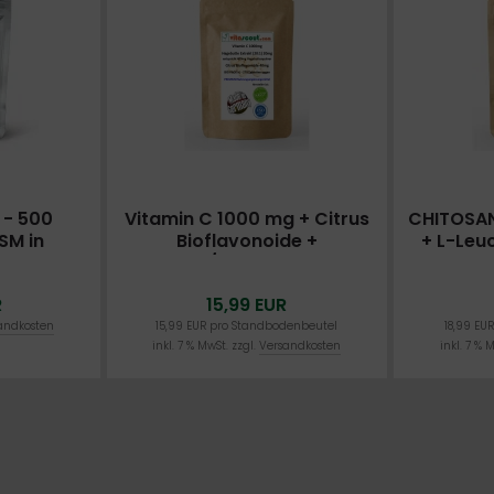
 - 500
Vitamin C 1000 mg + Citrus
CHITOSAN
SM in
Bioflavonoide +
+ L-Leu
r Form -
Rosehips/Hagebutte - 270
Tablett
ANY -
vegane Tabletten
R
15,99 EUR
ÜFT
andkosten
15,99 EUR pro Standbodenbeutel
18,99 EU
inkl. 7 % MwSt. zzgl.
Versandkosten
inkl. 7 % 