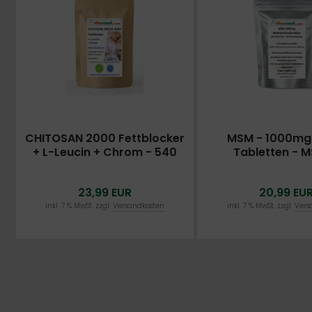
CHITOSAN 2000 Fettblocker
MSM - 1000mg
+ L-Leucin + Chrom - 540
Tabletten - M
Tabletten - Einzigartige
besonders reine
Formel
MADE IN GERM
23,99 EUR
20,99 EU
LABORGEPR
inkl. 7 % MwSt. zzgl.
Versandkosten
inkl. 7 % MwSt. zzgl.
Vers