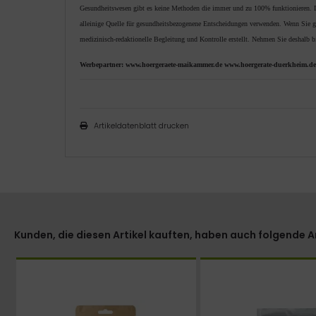
Gesundheitswesen gibt es keine Methoden die immer und zu 100% funktionieren. Desh
alleinige Quelle für gesundheitsbezogenene Entscheidungen verwenden. Wenn Sie ges
medizinisch-redaktionelle Begleitung und Kontrolle erstellt. Nehmen Sie deshalb b
Werbepartner:
www.hoergeraete-maikammer.de
www.hoergerate-duerkheim.de
Artikeldatenblatt drucken
Kunden, die diesen Artikel kauften, haben auch folgende Art