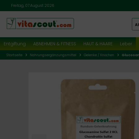
Freitag, 07.August 2026
Al
Entgiftung
ABNEHMEN & FITNESS
HAUT & HAARE
Leber
Startseite
Nahrungsergänzungsmittel
Gelenke / Knochen