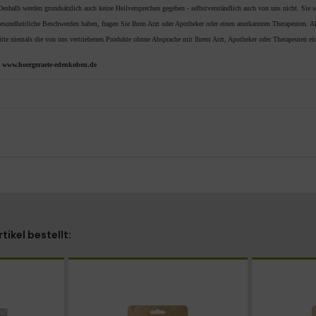
alb werden grundsätzlich auch keine Heilversprechen gegeben - selbstverständlich auch von uns nicht. Sie sol
undheitliche Beschwerden haben, fragen Sie Ihren Arzt oder Apotheker oder einen anerkannten Therapeuten. All
itte niemals die von uns vertriebenen Produkte ohnne Absprache mit Ihrem Arzt, Apotheker oder Therapeuten ei
www.hoergeraete-edenkoben.de
ikel bestellt: