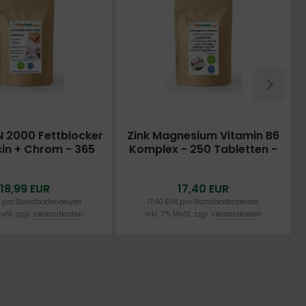
 2000 Fettblocker
Zink Magnesium Vitamin B6
cin + Chrom - 365
Komplex - 250 Tabletten -
en - Einzigartige
MADE IN GERMANY - früher
Formel
ZMA
18,99 EUR
17,40 EUR
R pro Standbodenbeutel
17,40 EUR pro Standbodenbeutel
MwSt. zzgl.
Versandkosten
inkl. 7 % MwSt. zzgl.
Versandkosten