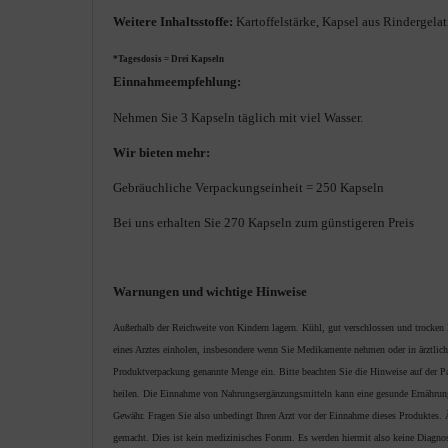
Weitere Inhaltsstoffe:
Kartoffelstärke, Kapsel aus Rindergelat
*Tagesdosis = Drei Kapseln
Einnahmeempfehlung:
Nehmen Sie 3 Kapseln täglich mit viel Wasser.
Wir bieten mehr:
Gebräuchliche Verpackungseinheit = 250 Kapseln
Bei uns erhalten Sie 270 Kapseln zum günstigeren Preis
Warnungen und wichtige Hinweise
Außerhalb der Reichweite von Kindern lagern. Kühl, gut verschlossen und trocken
eines Arztes einholen, insbesondere wenn Sie Medikamente nehmen oder in ärztlich
Produktverpackung genannte Menge ein. Bitte beachten Sie die Hinweise auf der P
heilen. Die Einnahme von Nahrungsergänzungsmitteln kann eine gesunde Ernährung
Gewähr. Fragen Sie also unbedingt Ihren Arzt vor der Einnahme dieses Produktes.
gemacht. Dies ist kein medizinisches Forum. Es werden hiermit also keine Diagnos