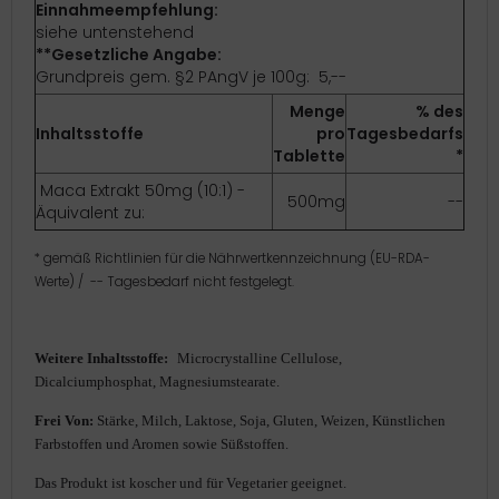
Einnahmeempfehlung:
siehe untenstehend
**Gesetzliche Angabe:
Grundpreis gem. §2 PAngV je 100g:  5,--
Menge
% des
Inhaltsstoffe
pro
Tagesbedarfs
Tablette
*
Maca Extrakt 50mg (10:1) -
500mg
--
Äquivalent zu:
* gemäß
Richtlinien für die Nährwertkennzeichnung (EU-RDA-
Werte) / -- Tagesbedarf nicht festgelegt.
W
eitere Inhaltsstoffe:
Microcrystalline Cellulose,
Dicalciumphosphat, Magnesiumstearate.
Frei Von:
Stärke, Milch, Laktose, Soja, Gluten, Weizen, Künstlichen
Farbstoffen und Aromen sowie Süßstoffen.
Das Produkt ist koscher und für Vegetarier geeignet.