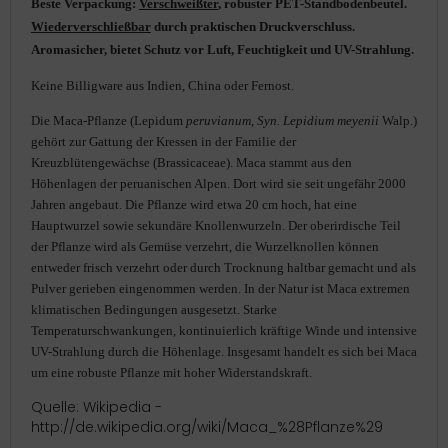
Beste Verpackung:
Verschweißter
, robuster PET-Standbodenbeutel.
Wiederverschließbar
durch praktischen Druckverschluss.
Aromasicher, bietet Schutz vor Luft, Feuchtigkeit und UV-Strahlung.
Keine Billigware aus Indien, China oder Fernost.
Die Maca-Pflanze (Lepidum
peruvianum
,
Syn.
Lepidium meyenii
Walp.)
gehört zur Gattung der Kressen in der Familie der
Kreuzblütengewächse (Brassicaceae). Maca stammt aus den
Höhenlagen der peruanischen Alpen. Dort wird sie seit ungefähr 2000
Jahren angebaut. Die Pflanze wird etwa 20 cm hoch, hat eine
Hauptwurzel sowie sekundäre Knollenwurzeln. Der oberirdische Teil
der Pflanze wird als Gemüse verzehrt, die Wurzelknollen können
entweder frisch verzehrt oder durch Trocknung haltbar gemacht und als
Pulver gerieben eingenommen werden. In der Natur ist Maca extremen
klimatischen Bedingungen ausgesetzt. Starke
Temperaturschwankungen, kontinuierlich kräftige Winde und intensive
UV-Strahlung durch die Höhenlage. Insgesamt handelt es sich bei Maca
um eine robuste Pflanze mit hoher Widerstandskraft.
Quelle: Wikipedia -
http://de.wikipedia.org/wiki/Maca_%28Pflanze%29