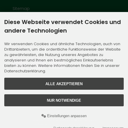
Sitemap
Werbepartner
Diese Webseite verwendet Cookies und
Lieferzeit
andere Technologien
Rechnungsdaten
Wir verwenden Cookies und ähnliche Technologien, auch von
Zahlungsmethoden
Drittanbietern, um die ordentliche Funktionsweise der Website
zu gewährleisten, die Nutzung unseres Angebotes zu
analysieren und Ihnen ein bestmögliches Einkaufserlebnis
bieten zu können. Weitere Informationen finden Sie in unserer
Datenschutzerklärung.
ALLE AKZEPTIEREN
NUR NOTWENDIGE
Alle Preise inkl. gesetzl. MwSt. zzgl.
Versandkosten
. Die durchgestrichenen Preise entsprechen
dem bisherigen Preis bei Vitascout.
Einstellungen anpassen
Vitascout © 2026 | Template mit
von
Templatix
mod
ified eCommerce Shopsoftware © 2009-2026