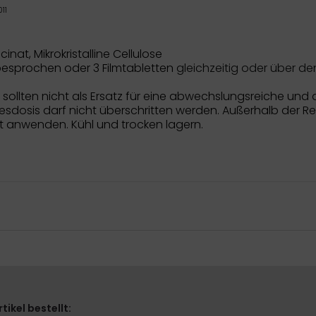
11
nat, Mikrokristalline Cellulose
 besprochen oder 3
Filmtabletten
gleichzeitig oder über den
sollten nicht als Ersatz für eine abwechslungsreiche u
osis darf nicht überschritten werden. Außerhalb der Re
t anwenden. Kühl und trocken lagern.
ikel bestellt: