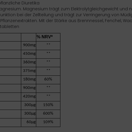
lanzliche Diuretika
agnesium. Magnesium trägt zum Elektrolytgleichgewicht und n
unktion bei der Zellteilung und trägt zur Verringerung von Müd
flanzenextrakten. Mit der Stärke aus Brennnessel, Fenchel, Wac
tabletten
nthält
% NRV*
r
900mg
**
450mg
**
360mg
**
375mg
**
180mg
60%
900mg
**
420mg
**
300µg
150%
300µg
600%
60µg
109%