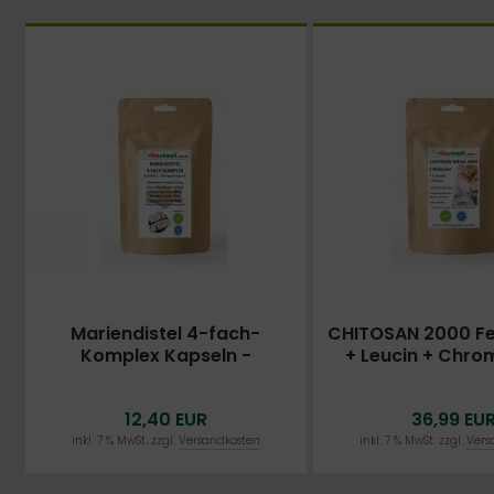
Mariendistel 4-fach-
CHITOSAN 2000 Fe
Komplex Kapseln -
+ Leucin + Chro
hochdosiert 120 vegane
Tabletten - Einz
Kapseln für 4 Monate:
Formel
12,40 EUR
36,99 EU
Mariendistel, Artischocke,
Löwenzahn, Desmodium -
inkl. 7 % MwSt. zzgl.
Versandkosten
inkl. 7 % MwSt. zzgl.
Vers
Leberfunktion - 200 mg
Silymarin pro Tag