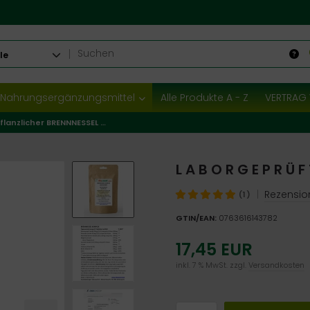
le
Nahrungsergänzungsmittel
Alle Produkte A - Z
VERTRAG 
Pflanzlicher BRENNNESSEL KOMPLEX - 360 Filmtabletten vegi Entwässerungstabletten - HÖCHSTE DOSIERUNG
L A B O R G E P R Ü F
|
Rezensio
(1)
GTIN/EAN:
0763616143782
17,45 EUR
inkl. 7 % MwSt. zzgl.
Versandkosten