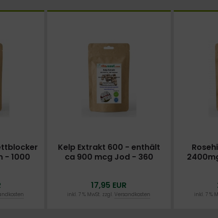
ttblocker
Kelp Extrakt 600 - enthält
Rosehi
m - 1000
ca 900 mcg Jod - 360
2400mg
igartige
Tabletten HOCHDOSIERT -
730 
PN: 010341
MAGNESI
R
17,95 EUR
IN GERMA
DOSIER
andkosten
inkl. 7 % MwSt. zzgl.
Versandkosten
inkl. 7 % 