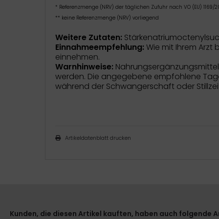
*
Referenzmenge (NRV) der täglichen Zufuhr nach VO (EU) 1169/20
** keine Referenzmenge (NRV) vorliegend
Weitere Zutaten:
Stärkenatriumoctenylsucci
Einnahmeempfehlung:
Wie mit Ihrem Arzt
einnehmen.
Warnhinweise:
Nahrungsergänzungsmittel 
werden. Die angegebene empfohlene Tagesd
während der Schwangerschaft oder Stillzei
Artikeldatenblatt drucken
Kunden, die diesen Artikel kauften, haben auch folgende Art