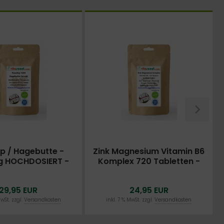
p / Hagebutte -
Zink Magnesium Vitamin B6
 HOCHDOSIERT -
Komplex 720 Tabletten -
Kapseln - OHNE
MADE IN GERMANY -
UMSTEARAT - MADE
LABORGEPRÜFT - früher ZMA
29,95 EUR
24,95 EUR
NY - ALLERHÖCHSTE
UNG - BESTPREIS
MwSt. zzgl.
Versandkosten
inkl. 7 % MwSt. zzgl.
Versandkosten