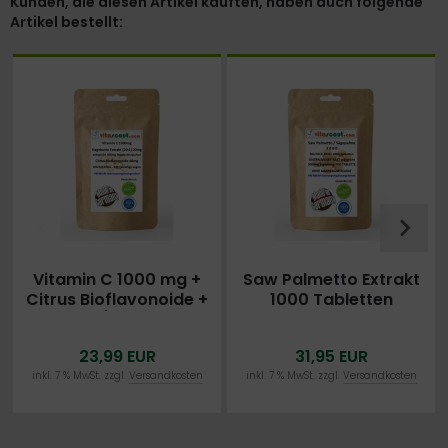
Kunden, die diesen Artikel kauften, haben auch folgende
Artikel bestellt:
Vitamin C 1000 mg +
Saw Palmetto Extrakt
Citrus Bioflavonoide +
1000 Tabletten
Rosehips/Hagebutte -
Sägepalme 3000
540 vegane Tabletten
HOCHDOSIERT MADE IN
23,99 EUR
31,95 EUR
GERMANY - OHNE
MAGNESIUMSTEARAT
inkl. 7 % MwSt. zzgl.
Versandkosten
inkl. 7 % MwSt. zzgl.
Versandkosten