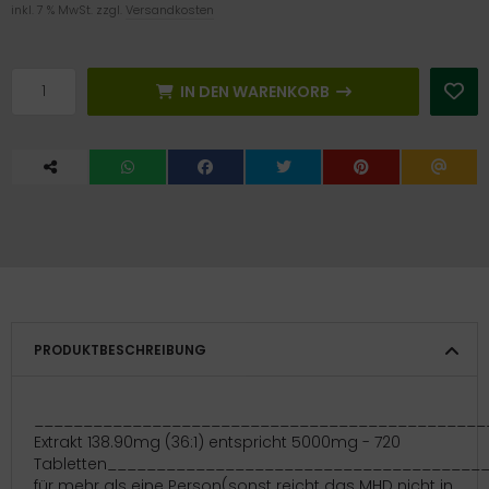
inkl. 7 % MwSt. zzgl.
Versandkosten
ort
tamine
IN DEN WARENKORB
nd / Wetter / Winter
PRODUKTBESCHREIBUNG
_______________________________________________
Extrakt 138.90mg (36:1) entspricht 5000mg - 720
Tabletten______________________________________
für mehr als eine Person(sonst reicht das MHD nicht in