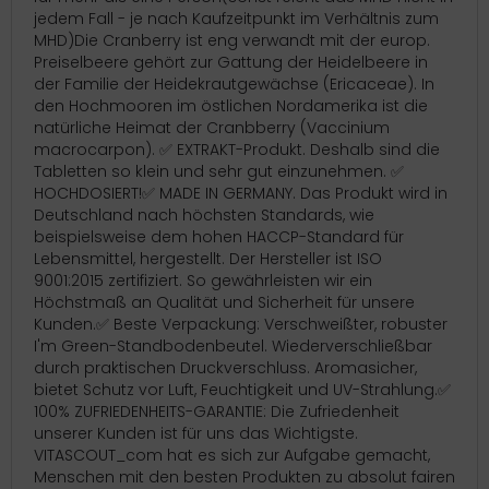
jedem Fall - je nach Kaufzeitpunkt im Verhältnis zum
MHD)Die Cranberry ist eng verwandt mit der europ.
Preiselbeere gehört zur Gattung der Heidelbeere in
der Familie der Heidekrautgewächse (Ericaceae). In
den Hochmooren im östlichen Nordamerika ist die
natürliche Heimat der Cranbberry (Vaccinium
macrocarpon). ✅ EXTRAKT-Produkt. Deshalb sind die
Tabletten so klein und sehr gut einzunehmen. ✅
HOCHDOSIERT!✅ MADE IN GERMANY. Das Produkt wird in
Deutschland nach höchsten Standards, wie
beispielsweise dem hohen HACCP-Standard für
Lebensmittel, hergestellt. Der Hersteller ist ISO
9001:2015 zertifiziert. So gewährleisten wir ein
Höchstmaß an Qualität und Sicherheit für unsere
Kunden.✅ Beste Verpackung: Verschweißter, robuster
I'm Green-Standbodenbeutel. Wiederverschließbar
durch praktischen Druckverschluss. Aromasicher,
bietet Schutz vor Luft, Feuchtigkeit und UV-Strahlung.✅
100% ZUFRIEDENHEITS-GARANTIE: Die Zufriedenheit
unserer Kunden ist für uns das Wichtigste.
VITASCOUT_com hat es sich zur Aufgabe gemacht,
Menschen mit den besten Produkten zu absolut fairen