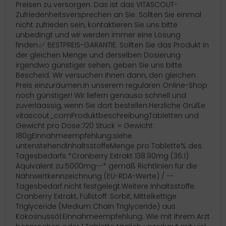
Preisen zu versorgen. Das ist das VITASCOUT-
Zufriedenheitsversprechen an Sie: Sollten Sie einmal
nicht zufrieden sein, kontaktieren Sie uns bitte
unbedingt und wir werden immer eine Lösung
finden.✅ BESTPREIS-GARANTIE: Sollten Sie das Produkt in
der gleichen Menge und derselben Dosierung
irgendwo günstiger sehen, geben Sie uns bitte
Bescheid. Wir versuchen Ihnen dann, den gleichen
Preis einzuräumen.In unserem regulären Online-Shop
noch günstiger! Wir liefern genauso schnell und
zuverläassig, wenn Sie dort bestellen.Herzliche Grüße
vitascout_comProduktbeschreibungTabletten und
Gewicht pro Dose:720 Stück = Gewicht:
180gEinnahmeempfehlung:siehe
untenstehendInhaltsstoffeMenge pro Tablette% des
Tagesbedarfs *Cranberry Extrakt 138.90mg (36:1)
Äquivalent zu:5000mg--* gemäß Richtlinien für die
Nährwertkennzeichnung (EU-RDA-Werte) / --
Tagesbedarf nicht festgelegt.Weitere Inhaltsstoffe:
Cranberry Extrakt, Füllstoff: Sorbit, Mittelkettige
Triglyceride (Medium Chain Triglyceride) aus
Kokosnussöl.Einnahmeempfehlung: Wie mit Ihrem Arzt