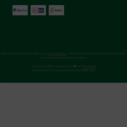
Alle Preise inkl. gesetzl. MwSt. zzgl.
Versandkosten
. Die durchgestrichenen Preise entsprechen
dem bisherigen Preis bei Vitascout.
Vitascout © 2026 | Template mit
von
Templatix
mod
ified eCommerce Shopsoftware © 2009-2026