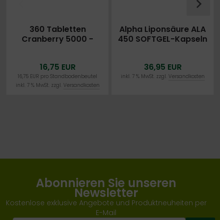
360 Tabletten
Alpha Liponsäure ALA
Cranberry 5000 -
450 SOFTGEL-Kapseln
OHNE
á 250mg ohne
MAGNESIUMSTEARAT -
Magnesiumstearat -
16,75 EUR
36,95 EUR
BESTER PREIS IM NETZ
HOCH BIOVERFÜGBAR
16,75 EUR pro Standbodenbeutel
inkl. 7 % MwSt. zzgl.
Versandkosten
inkl. 7 % MwSt. zzgl.
Versandkosten
Abonnieren Sie unseren
Newsletter
Kostenlose exklusive Angebote und Produktneuheiten per
E-Mail