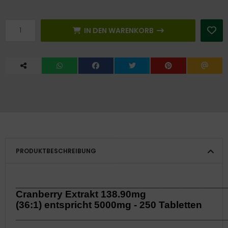
ort
IN DEN WARENKORB
tamine
nd / Wetter / Winter
PRODUKTBESCHREIBUNG
_________________________________________
Cranberry Extrakt 138.90mg
(36:1) entspricht 5000mg - 250 Tabletten
_________________________________________