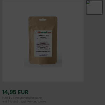
ÄT / Gewichtskontrolle
tgiftung / Entschlackung
auenthemen
hirn / Gedächtnis / Konzentration
lenke / Knochen
mmunsystem
äuter & Pflanzen
ber
ännerthemen
14,95 EUR
neralstoffe und Spurenelemente
14,95 EUR pro Standbodenbeutel
inkl. 7 % MwSt. zzgl.
Versandkosten
ltivitamine