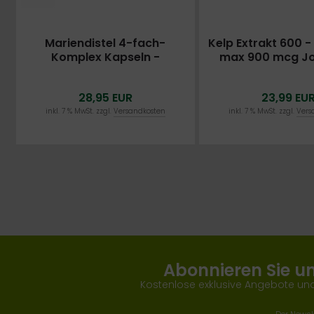
Mariendistel 4-fach-
Kelp Extrakt 600 - 
Komplex Kapseln -
max 900 mcg Jo
hochdosiert 365 Kapseln für
Tabletten - HOCH
1 ganzes Jahr: Mariendistel,
PN: 01001
28,95 EUR
23,99 EU
Artischocke, Löwenzahn,
Desmodium - Leberfunktion
inkl. 7 % MwSt. zzgl.
Versandkosten
inkl. 7 % MwSt. zzgl.
Vers
- 200 mg Silymarin pro Tag
Abonnieren Sie u
Kostenlose exklusive Angebote und