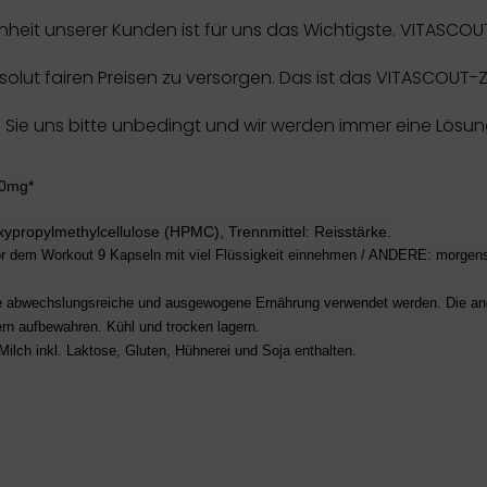
enheit unserer Kunden ist für uns das Wichtigste. VITASC
lut fairen Preisen zu versorgen. Das ist das VITASCOUT-Zu
ren Sie uns bitte unbedingt und wir werden immer eine Lösu
00mg*
xypropylmethylcellulose (HPMC)
, Trennmittel: Reisstärke.
dem Workout 9 Kapseln mit viel Flüssigkeit einnehmen / ANDERE: morgens,
eine abwechslungsreiche und ausgewogene Ernährung verwendet werden. Die a
rn aufbewahren. Kühl und trocken lagern.
Milch inkl. Laktose, Gluten, Hühnerei und Soja enthalten.