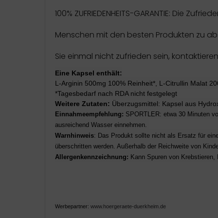
100% ZUFRIEDENHEITS-GARANTIE: Die Zufried
Menschen mit den besten Produkten zu abso
Sie einmal nicht zufrieden sein, kontaktie
Eine Kapsel enthält:
L-Arginin 500mg 100% Reinheit*, L-Citrullin Malat 2
*Tagesbedarf nach RDA nicht festgelegt
Weitere Zutaten:
Überzugsmittel: Kapsel aus Hydro
Einnahmeempfehlung:
SPORTLER: etwa 30 Minuten vor 
ausreichend Wasser
einnehmen.
Warnhinweis
:
Das Produkt sollte nicht als Ersatz für 
überschritten
werden. Außerhalb der Reichweite von Kinde
Allergenkennzeichnung:
Kann Spuren von
Krebstieren, 
Werbepartner:
www.hoergeraete-duerkheim.de