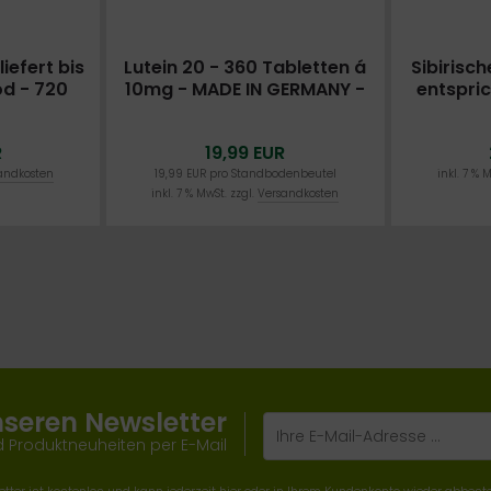
liefert bis
Lutein 20 - 360 Tabletten á
Sibirisc
d - 720
10mg - MADE IN GERMANY -
entspri
DOSIERT -
OHNE MAGNESIUMSTEARAT
PRO TABL
41
- MADE 
R
19,99 EUR
MAGN
andkosten
19,99 EUR pro Standbodenbeutel
inkl. 7 % 
inkl. 7 % MwSt. zzgl.
Versandkosten
nseren Newsletter
 Produktneuheiten per E-Mail