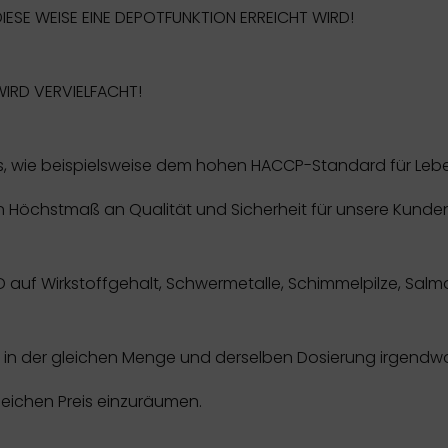
IESE WEISE EINE DEPOTFUNKTION ERREICHT WIRD!
WIRD VERVIELFACHT!
wie beispielsweise dem hohen HACCP-Standard für Lebensmit
 ein Höchstmaß an Qualität und Sicherheit für unsere Kunde
uf Wirkstoffgehalt, Schwermetalle, Schimmelpilze, Salm
t in der gleichen Menge und derselben Dosierung irgendwo
leichen Preis einzuräumen.