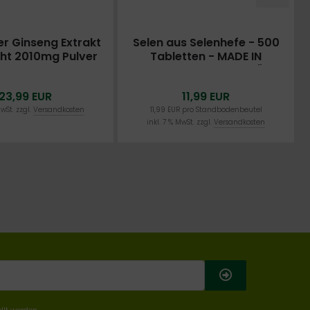
her Ginseng Extrakt
Selen aus Selenhefe - 500
cht 2010mg Pulver
Tabletten - MADE IN
ETTE 730 Tabletten
GERMANY - LABORGEPRÜFT -
IN GERMANY - OHNE
VEGAN
23,99 EUR
11,99 EUR
ESIUMSTEARAT
MwSt. zzgl.
Versandkosten
11,99 EUR pro Standbodenbeutel
inkl. 7 % MwSt. zzgl.
Versandkosten