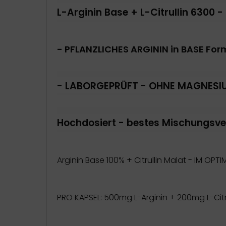
L-Arginin Base + L-Citrullin 6300 -
ort
tamine
- PFLANZLICHES ARGININ in BASE For
nd / Wetter / Winter
- LABORGEPRÜFT - OHNE MAGNES
Hochdosiert - bestes Mischungsve
Arginin Base 100% + Citrullin Malat - IM OP
PRO KAPSEL: 500mg L-Arginin + 200mg L-Citr